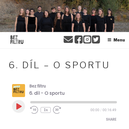
Přejít
BEZ FILTRU
k
obsahu
webu
Menu
6. DÍL – O SPORTU
Bez filtru
6. díl - O sportu
Play
1x
00:00
/
00:16:49
Episode
SHARE