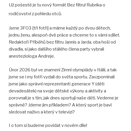
Už pošesté je tu nový formát Bez filtru! Rubrika o
SHARE
rodičovství z pohledu otců.
LINK
Jsme 3FO3 [tři fotři] a máme každý po dvou dětech,
EMBED
jednu ženu, alespoň dvě práce a chceme to s vámi sdílet.
Redaktoři Příběhů bez filtru Jannis a Jarda, oba hoši od
divadla, si jako dalšího stálého člena party vybrali
anesteziologa Andreje.
Únor 2026 byl ve znamení Zimní olympiády v Itálii, a tak
jsme se i my fotři vydali do světa sportu. Zavzpomínali
jsme jako správní reprezentanti generace Y (děti
devadesátek) na svoje dětské výkony a aktivity a
porovnali je s tím, jak dnes sportují naše děti. Vedeme je
správně? Jdeme jim příkladem? A který sport je baví
sledovat naživo a který v televizi?
I o tom si budeme povídat v novém díle!