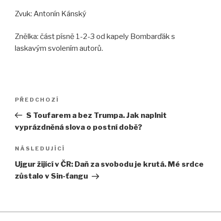
Zvuk: Antonín Kánský
Znělka: část písně 1-2-3 od kapely Bombarďák s
laskavým svolením autorů.
Navigace
Předchozí
PŘEDCHOZÍ
pro
příspěvek
S Toufarem a bez Trumpa. Jak naplnit
příspěvek
vyprázdněná slova o postní době?
Následující
NÁSLEDUJÍCÍ
příspěvek
Ujgur žijící v ČR: Daň za svobodu je krutá. Mé srdce
zůstalo v Sin-ťangu