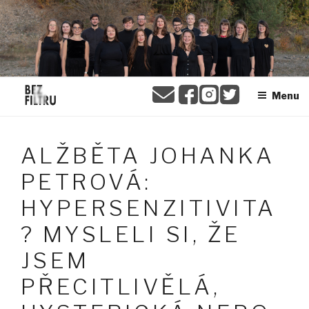
Přejít
BEZ FILTRU
k
obsahu
webu
Menu
ALŽBĚTA JOHANKA
PETROVÁ:
HYPERSENZITIVITA
? MYSLELI SI, ŽE
JSEM
PŘECITLIVĚLÁ,