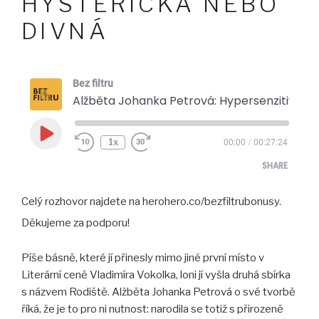
HYSTERICKÁ NEBO
DIVNÁ
Bez filtru
Alžběta Johanka Petrová: Hypersenzitivita? Mysleli si, že jsem přecitlivělá, hysterická nebo divná
Play
1x
00:00
/
00:27:24
Episode
SHARE
Celý rozhovor najdete na herohero.co/bezfiltrubonusy.
SHARE
Děkujeme za podporu!
LINK
Píše básně, které jí přinesly mimo jiné první místo v
EMBED
Literární ceně Vladimíra Vokolka, loni jí vyšla druhá sbírka
s názvem Rodiště. Alžběta Johanka Petrová o své tvorbě
říká, že je to pro ni nutnost: narodila se totiž s přirozeně