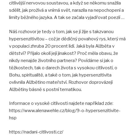
citlivější nervovou soustavou, a když se někomu snažila
sdělit, jak prožívá a vnímá svět, narazila na nepochopení a
limity běžného jazyka. A tak se začala vyjadřovat poezií …
Náš rozhovor je tedy o tom, jak se jí žije s takzvanou
hypersenzitivitou – což je dědičný povahový rys, který má
v populaci zhruba 20 procent lidí. Jaká byla Alžběta v
dětství? Přijalo okolí její jinakost? Proč měla obavu, že
nikdy nenajde životního partnera? Povídáme si jak o
těžkostech, tak o darech života s vysokou citlivostí, o
Bohu, spiritualitě, a také o tom, jak hypersenzitivita
ovlivnila Alžbětino mateřství. Rozhovor doprovázejí
Alžbětiny básně s postní tematikou.
Informace o vysoké citlivosti najdete například zde:
https://www.alenawehle.cz/blog/9-o-hypersenzitivite-
hsp
https://nadani-citlivosti.cz/