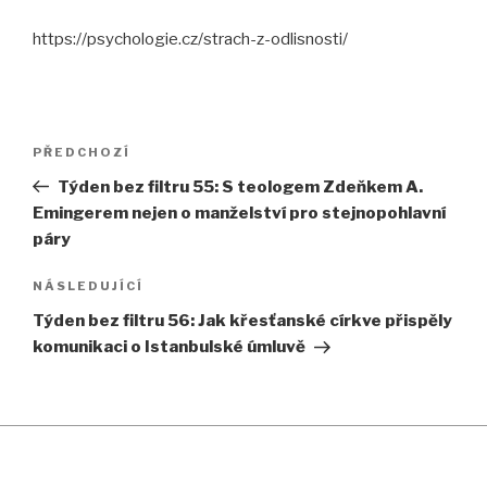
https://psychologie.cz/strach-z-odlisnosti/
Navigace
Předchozí
PŘEDCHOZÍ
pro
příspěvek
Týden bez filtru 55: S teologem Zdeňkem A.
příspěvek
Emingerem nejen o manželství pro stejnopohlavní
páry
Následující
NÁSLEDUJÍCÍ
příspěvek
Týden bez filtru 56: Jak křesťanské církve přispěly
komunikaci o Istanbulské úmluvě