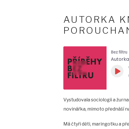
AUTORKA K
POROUCHANÉ
Bez filtru
Autorka
Play
Epis
Vystudovala sociologii a žurnal
SHARE
novinářka, mimoto přednáší na 
LINK
Má čtyři děti, maringotku a pře
EMBED