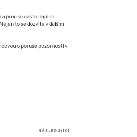
n a proč se často naplno
ejen to se dozvíte v dalším
rncovou o poruše pozornosti v
NÁSLEDUJÍCÍ
Následující