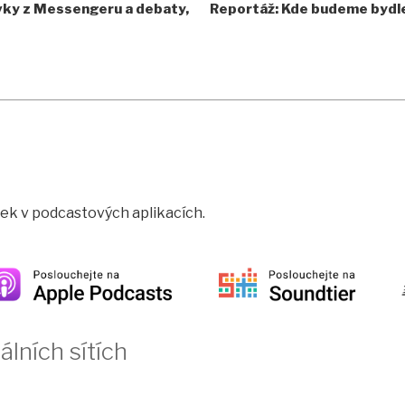
vky z Messengeru a debaty,
Reportáž: Kde budeme bydlet
rtek v podcastových aplikacích.
álních sítích