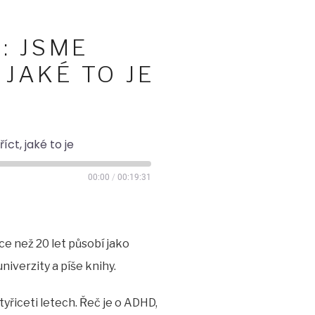
: JSME
JAKÉ TO JE
t, jaké to je
00:00
/
00:19:31
íce než 20 let působí jako
iverzity a píše knihy.
tyřiceti letech. Řeč je o ADHD,