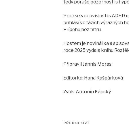
tedy poruše pozornosti s hype
Proč se v souvislosti s ADHD m
přihlásí ve fázích výrazných 
Příběhu bez filtru.
Hostem je novinářka a spisov
roce 2025 vydala knihu Roztě
Připravil Jannis Moras
Editorka: Hana Kašpárková
Zvuk: Antonín Kánský
Navigace
Předchozí
PŘEDCHOZÍ