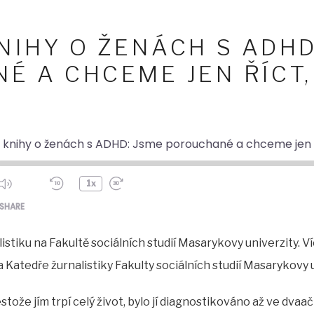
NIHY O ŽENÁCH S ADHD
 A CHCEME JEN ŘÍCT, 
 knihy o ženách s ADHD: Jsme porouchané a chceme jen říc
1x
ode
SHARE
istiku na Fakultě sociálních studií Masarykovy univerzity. V
Katedře žurnalistiky Fakulty sociálních studií Masarykovy un
stože jím trpí celý život, bylo jí diagnostikováno až ve dvaač