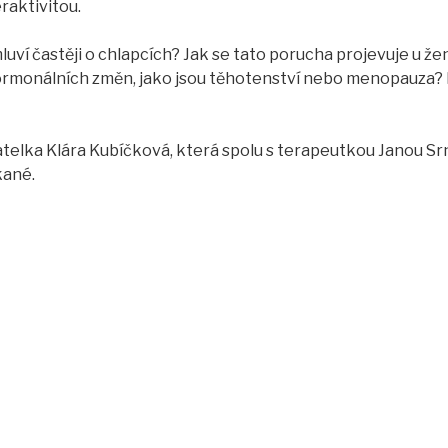
raktivitou.
luví častěji o chlapcích? Jak se tato porucha projevuje u že
hormonálních změn, jako jsou těhotenství nebo menopauza? N
atelka Klára Kubíčková, která spolu s terapeutkou Janou S
kané.