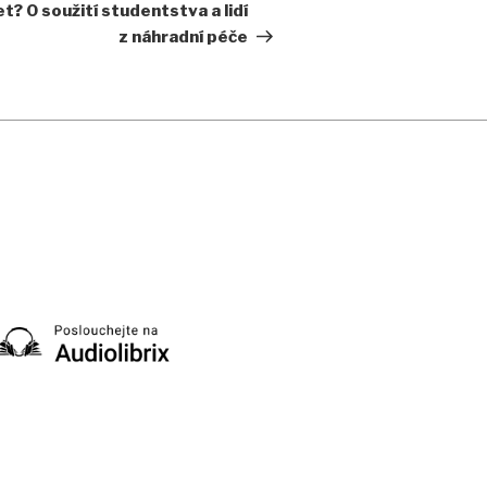
příspěvek
? O soužití studentstva a lidí
z náhradní péče