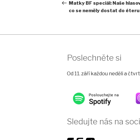
pro
příspěvek
Matky BF speciál: Naše hlaso
co se neměly dostat do éteru
příspěvek
Poslechněte si
Od 11. září každou neděli a čtv
Sledujte nás na soci