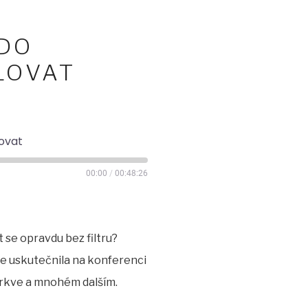
 DO
LOVAT
lovat
00:00
/
00:48:26
t se opravdu bez filtru?
se uskutečnila na konferenci
írkve a mnohém dalším.