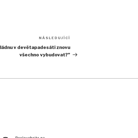
NÁSLEDUJÍCÍ
Následující
příspěvek
Zvládnu v devětapadesáti znovu
všechno vybudovat?”