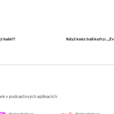
ý haléř?
Když kněz balí kufry: „
rtek v podcastových aplikacích.