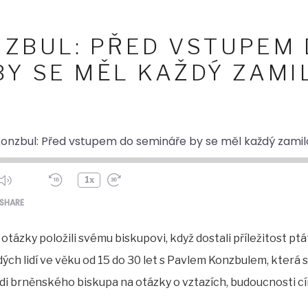
NZBUL: PŘED VSTUPEM
BY SE MĚL KAŽDÝ ZAMI
Konzbul: Před vstupem do semináře by se měl každý zami
1x
ode
SHARE
 otázky položili svému biskupovi, když dostali příležitost ptá
ch lidí ve věku od 15 do 30 let s Pavlem Konzbulem, která 
di brněnského biskupa na otázky o vztazích, budoucnosti c