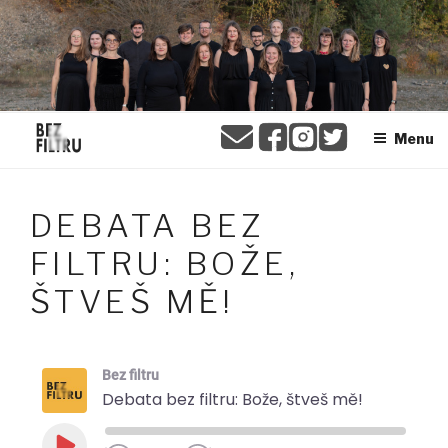
Přejít
BEZ FILTRU
k
obsahu
webu
Menu
DEBATA BEZ
FILTRU: BOŽE,
ŠTVEŠ MĚ!
Bez filtru
Debata bez filtru: Bože, štveš mě!