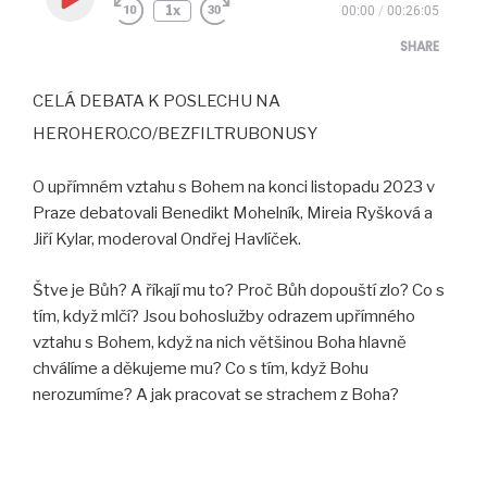
Play
1x
00:00
/
00:26:05
Episode
SHARE
CELÁ DEBATA K POSLECHU NA
SHARE
HEROHERO.CO/BEZFILTRUBONUSY
LINK
O upřímném vztahu s Bohem na konci listopadu 2023 v
EMBED
Praze debatovali Benedikt Mohelník, Mireia Ryšková a
Jiří Kylar, moderoval Ondřej Havlíček.
Štve je Bůh? A říkají mu to? Proč Bůh dopouští zlo? Co s
tím, když mlčí? Jsou bohoslužby odrazem upřímného
vztahu s Bohem, když na nich většinou Boha hlavně
chválíme a děkujeme mu? Co s tím, když Bohu
nerozumíme? A jak pracovat se strachem z Boha?