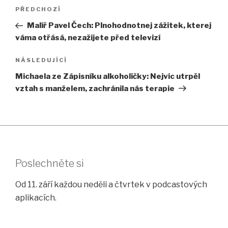
Navigace
Předchozí
PŘEDCHOZÍ
pro
příspěvek
Malíř Pavel Čech: Plnohodnotnej zážitek, kterej
příspěvek
váma otřásá, nezažijete před televizí
Následující
NÁSLEDUJÍCÍ
příspěvek
Michaela ze Zápisníku alkoholičky: Nejvíc utrpěl
vztah s manželem, zachránila nás terapie
Poslechněte si
Od 11. září každou neděli a čtvrtek v podcastových
aplikacích.