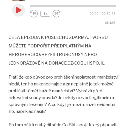
Play
1x
00:00
/
00:30:58
Episode
SHARE
CELÁ EPIZODA K POSLECHU ZDARMA. TVORBU
SHARE
MŮŽETE PODPOŘIT PŘEDPLATNÝM NA
LINK
HEROHERO.CO/BEZFILTRUBONUSY NEBO
EMBED
JEDNORÁZOVĚ NA DONACE.CZ/COBUHSPOJIL
Platí, že kdo důvod pro prohlášení neplatnosti manželství
hledá, ten ho nakonec najde a za neplatné je tak možné
prohlásit téměř každé manželství? Vyhrává před
církevními soudy pravda? Je někdy rozvod legitimním a
správným řešením? A co když je mezi manželi evidentní
zlo, například násilí?
Po tom pátrá druhý díl série Co Bůh spojil, který připravili