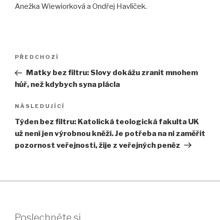
Anežka Wiewiorková a Ondřej Havlíček.
Navigace
Předchozí
PŘEDCHOZÍ
pro
příspěvek
Matky bez filtru: Slovy dokážu zranit mnohem
příspěvek
hůř, než kdybych syna plácla
Následující
NÁSLEDUJÍCÍ
příspěvek
Týden bez filtru: Katolická teologická fakulta UK
už není jen výrobnou kněží. Je potřeba na ni zaměřit
pozornost veřejnosti, žije z veřejných peněz
Poslechněte si