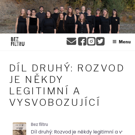
Přejít
BEZ FILTRU
k
obsahu
webu
Menu
DÍL DRUHÝ: ROZVOD
JE NĚKDY
LEGITIMNÍ A
VYSVOBOZUJÍCÍ
Bez filtru
Díl druhý: Rozvod je někdy legitimní a vysvobo