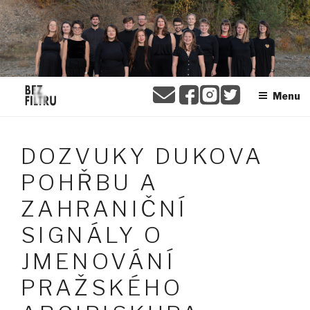
Přejít
BEZ FILTRU
k
obsahu
webu
Menu
DOZVUKY DUKOVA
POHŘBU A
ZAHRANIČNÍ
SIGNÁLY O
JMENOVÁNÍ
PRAŽSKÉHO