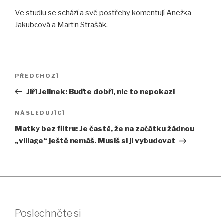
Ve studiu se schází a své postřehy komentují Anežka
Jakubcová a Martin Strašák.
Navigace
Předchozí
PŘEDCHOZÍ
pro
příspěvek
Jiří Jelínek: Buďte dobří, nic to nepokazí
příspěvek
Následující
NÁSLEDUJÍCÍ
příspěvek
Matky bez filtru: Je časté, že na začátku žádnou
„village“ ještě nemáš. Musíš si ji vybudovat
Poslechněte si