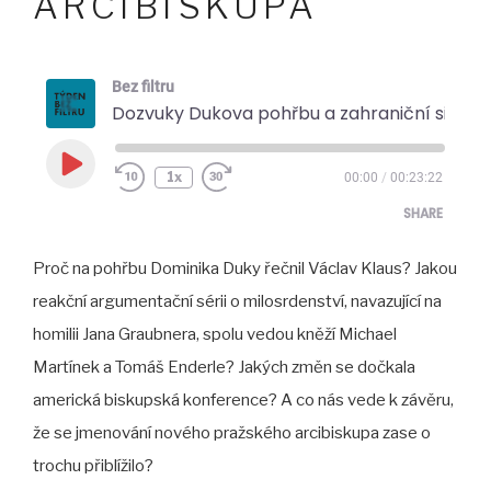
ARCIBISKUPA
Bez filtru
Dozvuky Dukova pohřbu a zahraniční signály o jmenování pražského arcibiskupa
Play
1x
00:00
/
00:23:22
Episode
SHARE
Proč na pohřbu Dominika Duky řečnil Václav Klaus? Jakou
SHARE
reakční argumentační sérii o milosrdenství, navazující na
LINK
homilii Jana Graubnera, spolu vedou kněží Michael
EMBED
Martínek a Tomáš Enderle? Jakých změn se dočkala
americká biskupská konference? A co nás vede k závěru,
že se jmenování nového pražského arcibiskupa zase o
trochu přiblížilo?