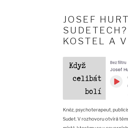
JOSEF HURT
SUDETECH?
KOSTEL A V
Bez filtru
Play
Epis
Kněz, psychoterapeut, publicis
SHARE
Sudet. V rozhovoru otvírá tém
LINK