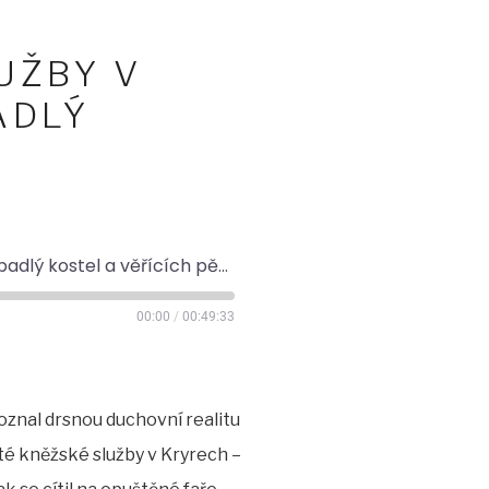
UŽBY V
ADLÝ
Josef Hurt: Realita kněžské služby v Sudetech? Suchý záchod, rozpadlý kostel a věřících pět a půl
00:00
/
00:49:33
poznal drsnou duchovní realitu
té kněžské služby v Kryrech –