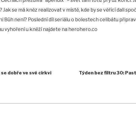
Čechách přezdívá "apendix" – svět tam totiž prý už končí. Ja
Jak se má kněz realizovat v místě, kde by se věřící dali spo
ni Bůh není? Poslední díl seriálu o bolestech celibátu připra
 vyhoření u kněží najdete na herohero.co
 se dobře ve své církvi
Týden bez filtru 30: Pa