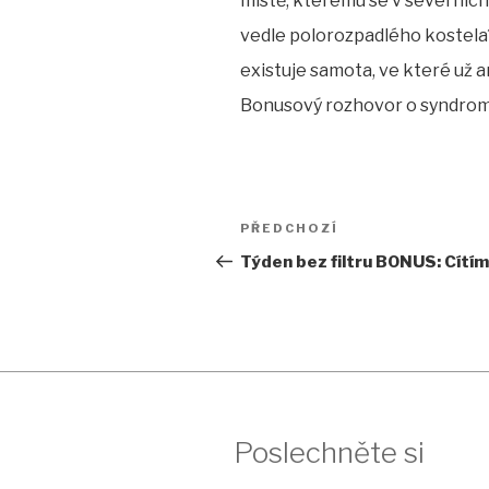
místě, kterému se v severních 
EMBED
vedle polorozpadlého kostela? 
existuje samota, ve které už a
Bonusový rozhovor o syndromu
Navigace
Předchozí
PŘEDCHOZÍ
pro
příspěvek
Týden bez filtru BONUS: Cítím
příspěvek
Poslechněte si