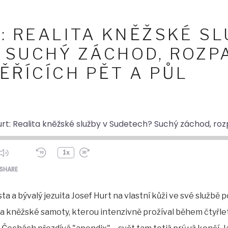
: REALITA KNĚŽSKÉ SL
 SUCHÝ ZÁCHOD, ROZP
ĚŘÍCÍCH PĚT A PŮL
1x
ode
SHARE
ta a bývalý jezuita Josef Hurt na vlastní kůži ve své službě 
a kněžské samoty, kterou intenzivně prožíval během čtyřle