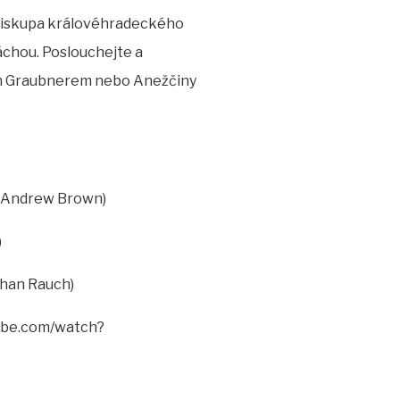
 biskupa královéhradeckého
áchou. Poslouchejte a
pem Graubnerem nebo Anežčiny
7, Andrew Brown)
)
than Rauch)
tube.com/watch?