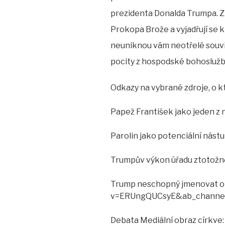
prezidenta Donalda Trumpa. 
Prokopa Brože a vyjadřují se
neuniknou vám neotřelé souv
pocity z hospodské bohosluž
Odkazy na vybrané zdroje, o kt
Papež František jako jeden z 
Parolin jako potenciální nástu
Trumpův výkon úřadu ztotožně
Trump neschopný jmenovat obl
v=ERUngQUCsyE&ab_channel=
Debata Mediální obraz církve: