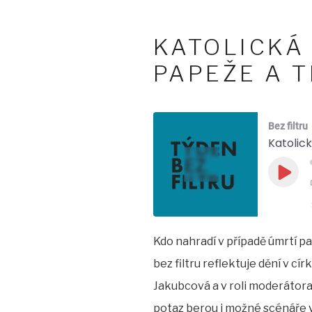
KATOLICKÁ
PAPEŽE A 
Bez filtru
Katolic
Play
Epis
Kdo nahradí v případě úmrtí p
SHARE
bez filtru reflektuje dění v c
LINK
Jakubcová a v roli moderátora
EMBED
potaz berou i možné scénáře 