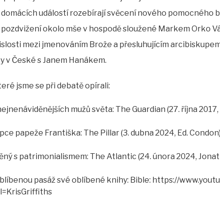
Z domácích událostí rozebírají svěcení nového pomocného
 k pozdvižení okolo mše v hospodě sloužené Markem Orko V
islosti mezi jmenováním Brože a přesluhujícím arcibisku
by v České s Janem Hanákem.
eré jsme se při debatě opírali:
nejnenáviděnějších mužů světa: The Guardian (27. října 201
pce papeže Františka: The Pillar (3. dubna 2024, Ed. Condon
ný s patrimonialismem: The Atlantic (24. února 2024, Jona
íbenou pasáž své oblíbené knihy: Bible: https://www.you
KrisGriffiths