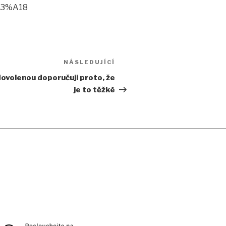
C3%A18
NÁSLEDUJÍCÍ
Následující
příspěvek
dovolenou doporučuji proto, že
je to těžké