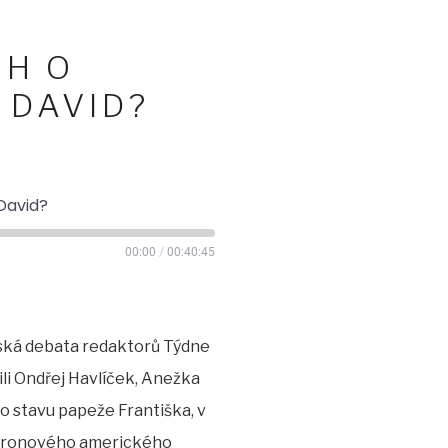
CH O
 DAVID?
David?
00:00
/
00:40:45
rská debata redaktorů Týdne
nili Ondřej Havlíček, Anežka
o stavu papeže Františka, v
staronového amerického