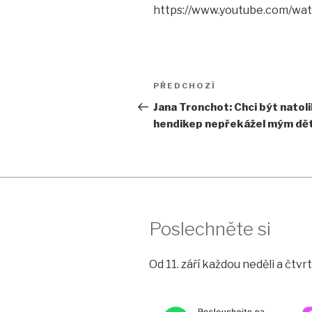
https://www.youtube.com/
Navigace
Předchozí
PŘEDCHOZÍ
pro
příspěvek
Jana Tronchot: Chci být natol
hendikep nepřekážel mým d
příspěvek
Poslechněte si
Od 11. září každou neděli a čtv