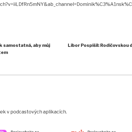
watch?v=iiLDfRn5mNY&ab_channel=Dominik%C3%A1nsk%
ik samostatná, aby můj
Libor Pospíšil: Rodičovskou 
ětem
rtek v podcastových aplikacích.