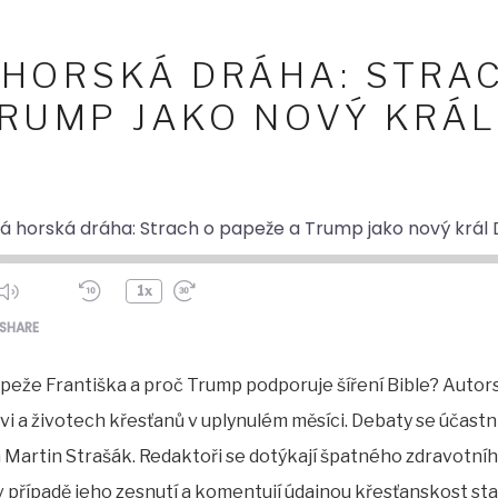
 HORSKÁ DRÁHA: STRA
TRUMP JAKO NOVÝ KRÁL
ká horská dráha: Strach o papeže a Trump jako nový král 
1x
ode
SHARE
apeže Františka a proč Trump podporuje šíření Bible? Auto
írkvi a životech křesťanů v uplynulém měsíci. Debaty se účast
 Martin Strašák. Redaktoři se dotýkají špatného zdravotníh
v případě jeho zesnutí a komentují údajnou křesťanskost 