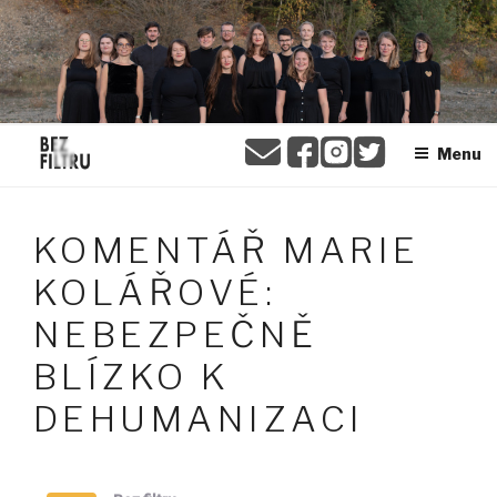
Přejít
BEZ FILTRU
k
obsahu
webu
Menu
KOMENTÁŘ MARIE
KOLÁŘOVÉ:
NEBEZPEČNĚ
BLÍZKO K
DEHUMANIZACI