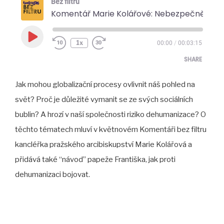
Bez filtru
Komentář Marie Kolářové: Nebezpečně blízko k dehumanizaci
Play
1x
00:00
/
00:03:15
Episode
SHARE
Jak mohou globalizační procesy ovlivnit náš pohled na
SHARE
svět? Proč je důležité vymanit se ze svých sociálních
LINK
bublin? A hrozí v naší společnosti riziko dehumanizace? O
EMBED
těchto tématech mluví v květnovém Komentáři bez filtru
kancléřka pražského arcibiskupství Marie Kolářová a
přidává také “návod” papeže Františka, jak proti
dehumanizaci bojovat.
Navigace