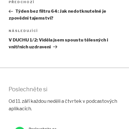
Předchozí
PŘEDCHOZÍ
pro
příspěvek
Týden bez filtru 64: Jak nedotknutelné je
příspěvek
zpovědní tajemství?
Následující
NÁSLEDUJÍCÍ
příspěvek
V DUCHU 1/2: Viděla jsem spoustu tělesných i
vnitřních uzdravení
Poslechněte si
Od 11. září každou neděli a čtvrtek v podcastových
aplikacích.