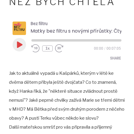
NEŽ BYCH CHTĚLA
Bez filtru
Matky bez filtru s novými přírůstky: Čtyři děti? Zvládáme to líp, než jsem čekala, 
Play
1x
00:00
/
00:07:05
Episode
SHARE
Jak to aktuálně vypadá u Kašpárků, kterým v létě ke
SHARE
dvěma dětem přibyla ještě dvojčata? Co to znamená,
LINK
když Hanka říká, že "některé situace zvládnout prostě
EMBED
nemusí"? Jaké peprné chvilky zažívá Marie se třemi dětmi
v MHD? Má Bětka před svým druhým porodem z něčeho
obavy? A pustí Terku vůbec někdo ke slovu?
Další mateřskou smršť pro vás připravila a příjemný