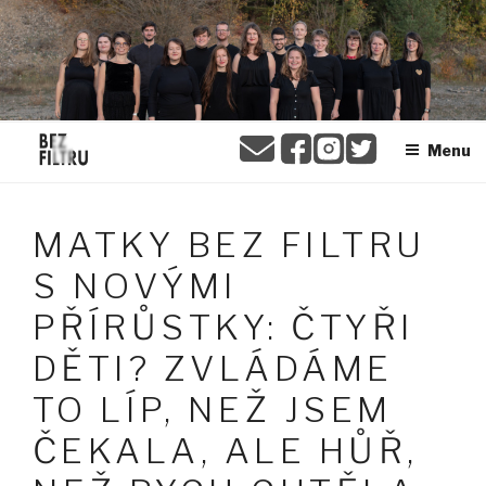
Přejít
BEZ FILTRU
k
obsahu
webu
Menu
MATKY BEZ FILTRU
S NOVÝMI
PŘÍRŮSTKY: ČTYŘI
DĚTI? ZVLÁDÁME
TO LÍP, NEŽ JSEM
ČEKALA, ALE HŮŘ,