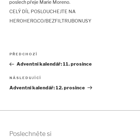
poslech přeje Marie Moreno.
CELÝ DÍL POSLOUCHEJTE NA
HEROHERO.CO/BEZFILTRUBONUSY
Navigace
Předchozí
PŘEDCHOZÍ
pro
příspěvek
Adventní kalendář: 11. prosince
příspěvek
Následující
NÁSLEDUJÍCÍ
příspěvek
Adventní kalendář: 12. prosince
Poslechněte si