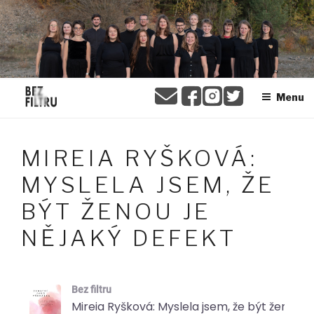
Přejít
BEZ FILTRU
k
obsahu
webu
Menu
MIREIA RYŠKOVÁ:
MYSLELA JSEM, ŽE
BÝT ŽENOU JE
NĚJAKÝ DEFEKT
Bez filtru
Mireia Ryšková: Myslela jsem, že být ženou je nějaký defekt