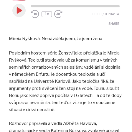
Play
1x
00:00
/
01:04:14
Episode
SHARE
Mireia Ryšková: Nenáviděla jsem, že jsem žena
SHARE
LINK
Posledním hostem série Ženství jako překážka je Mireia
Ryšková. Teologii studovala už za komunismu v tajných
EMBED
seminářích organizovaných salesiány, vzdělání si doplnila
v německém Erfurtu, je docentkou teologie a učí
například na Univerzitě Karlově. Jako teoložka říká, že
argumenty proti svěcení žen stojí na vodě. Touhu sloužit
Bohu jako kněz poprvé pocítila v 16 letech – a od té doby
svůj názor nezměnila. Jen teď už ví, že je to v současné
situaci v církvi nereálné.
Rozhovor připravila a vedla Alžběta Havlová,
dramaturgicky vedla Kateřina Rózsová, zvukově upravil