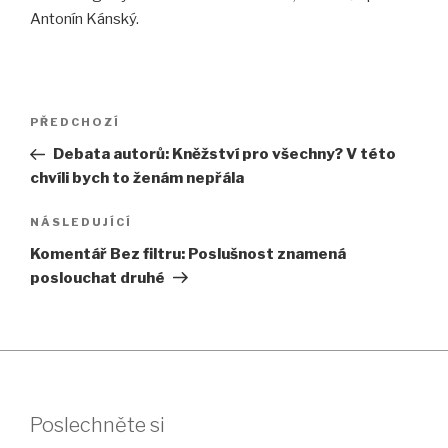
Antonín Kánský.
Navigace
Předchozí
PŘEDCHOZÍ
pro
příspěvek
Debata autorů: Kněžství pro všechny? V této
příspěvek
chvíli bych to ženám nepřála
Následující
NÁSLEDUJÍCÍ
příspěvek
Komentář Bez filtru: Poslušnost znamená
poslouchat druhé
Poslechněte si