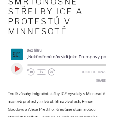
SMRTONOSNÉ
STŘELBY ICE A
PROTESTŮ V
MINNESOTĚ
Bez filtru
„Nekřesťané nás vidí jako Trumpovy podporovatele.” Křesťanství uprostřed smrtonosné střelby ICE a protestů v Minnesotě
Play
1x
00:00
/
00:16:46
Episode
SHARE
Tvrdé zásahy imigrační služby ICE vyvolaly v Minnesotě
SHARE
masové protesty a dvě oběti na životech, Renee
LINK
Goodovu a Alexe Prettiho. Křesťané stojí na obou
EMBED