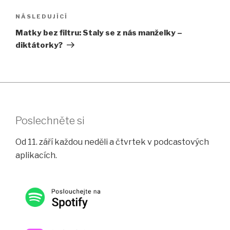
Následující
NÁSLEDUJÍCÍ
příspěvek
Matky bez filtru: Staly se z nás manželky –
diktátorky?
Poslechněte si
Od 11. září každou neděli a čtvrtek v podcastových
aplikacích.