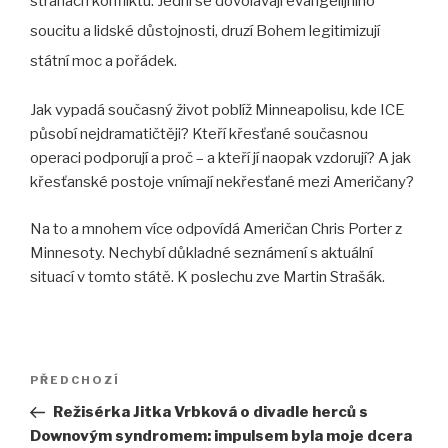
stranách konfliktu. Jedni se dovolávají evangelijního
soucitu a lidské důstojnosti, druzí Bohem legitimizují
státní moc a pořádek.
Jak vypadá současný život poblíž Minneapolisu, kde ICE
působí nejdramatičtěji? Kteří křesťané současnou
operaci podporují a proč – a kteří jí naopak vzdorují? A jak
křesťanské postoje vnímají nekřesťané mezi Američany?
Na to a mnohem více odpovídá Američan Chris Porter z
Minnesoty. Nechybí důkladné seznámení s aktuální
situací v tomto státě. K poslechu zve Martin Strašák.
Navigace
Předchozí
PŘEDCHOZÍ
pro
příspěvek
Režisérka Jitka Vrbková o divadle herců s
příspěvek
Downovým syndromem: impulsem byla moje dcera