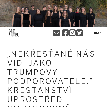
Přejít
BEZ FILTRU
k
obsahu
webu
Menu
„NEKŘESŤANÉ NÁS
VIDÍ JAKO
TRUMPOVY
PODPOROVATELE.”
KŘESŤANSTVÍ
UPROSTŘED