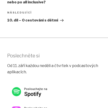
nebo po all inclusive?
Následující
NÁSLEDUJÍCÍ
příspěvek
10. díl – O cestování s dětmi
Poslechněte si
Od 11. září každou neděli a čtvrtek v podcastových
aplikacích.