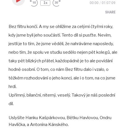
Play
1x
00:00
/
01:07:09
Episode
SHARE
Bez filtru končí. A my se ohlížíme za celými čtyřmi roky,
SHARE
kdy jsme byli jeho součástí. Tento díl si pusťte. Nevím,
LINK
jestli je to tím, že jsme věděli, že nahráváme naposledy,
EMBED
nebo tím, že spolu ve studiu sedělo nejen pět kolegů, ale
taky pět blízkých přátel, každopádně je to ale povídání
hodně osobní. O tom, co nám Bez filtru dalo i vzalo, o
těžkém rozhodování o jeho konci, ale i o tom, na co jsme
hrdí.
Upřímný, bilanční, niterný, veselý. Takový je náš poslední
díl.
Uslyšíte Hanku Kašpárkovou, Bětku Havlovou, Ondru
Havlíčka, a Antonína Kánského.