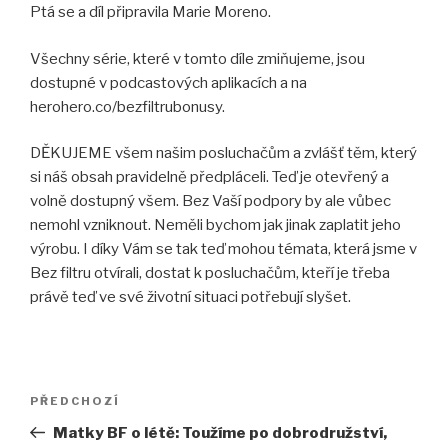
Ptá se a díl připravila Marie Moreno.
Všechny série, které v tomto díle zmiňujeme, jsou
dostupné v podcastových aplikacích a na
herohero.co/bezfiltrubonusy.
DĚKUJEME všem našim posluchačům a zvlášť těm, který
si náš obsah pravidelně předpláceli. Teď je otevřený a
volně dostupný všem. Bez Vaší podpory by ale vůbec
nemohl vzniknout. Neměli bychom jak jinak zaplatit jeho
výrobu. I díky Vám se tak teď mohou témata, která jsme v
Bez filtru otvírali, dostat k posluchačům, kteří je třeba
právě teď ve své životní situaci potřebují slyšet.
Navigace
Předchozí
PŘEDCHOZÍ
pro
příspěvek
Matky BF o létě: Toužíme po dobrodružství,
příspěvek