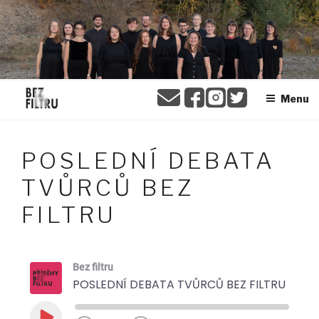
Přejít
BEZ FILTRU
k
obsahu
webu
Menu
POSLEDNÍ DEBATA
TVŮRCŮ BEZ
FILTRU
Bez filtru
POSLEDNÍ DEBATA TVŮRCŮ BEZ FILTRU