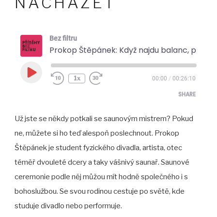
NACHÁZET
Bez filtru
Prokop Štěpánek: Když najdu balanc, přijde facka. Rovnováhu je po
Play
1x
00:00
/
00:26:10
Episode
SHARE
Už jste se někdy potkali se saunovým mistrem? Pokud
SHARE
ne, můžete si ho teď alespoň poslechnout. Prokop
LINK
Štěpánek je student fyzického divadla, artista, otec
EMBED
téměř dvouleté dcery a taky vášnivý saunař. Saunové
ceremonie podle něj můžou mít hodně společného i s
bohoslužbou. Se svou rodinou cestuje po světě, kde
studuje divadlo nebo performuje.