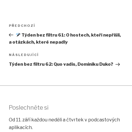
Navigace
Předchozí
PŘEDCHOZÍ
pro
příspěvek
⁣Týden bez filtru 61: O hostech, kteří nepřišli,
příspěvek
a otázkách, které nepadly
Následující
NÁSLEDUJÍCÍ
příspěvek
Týden bez filtru 62: Quo vadis, Dominiku Duko?
Poslechněte si
Od 11. září každou neděli a čtvrtek v podcastových
aplikacích.