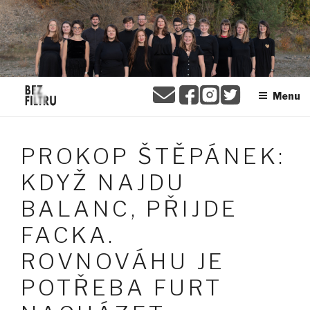
Přejít
BEZ FILTRU
k
obsahu
webu
Menu
PROKOP ŠTĚPÁNEK:
KDYŽ NAJDU
BALANC, PŘIJDE
FACKA.
ROVNOVÁHU JE
POTŘEBA FURT