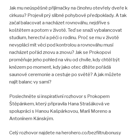
Jak mu neúspěšné přijímačky na činohru otevřely dveře k
cirkusu? Projevil prý slibné pohybové předpoklady. A tak
začal balacovat a nacházet rovnováhu, nejdříve s
koštětem a potom v životě. Teď se snaží vybalancovat
studium, herectví a péči o rodinu. Proč se mu v životě
nevyplácí mít věci pod kontrolou a rovnováhu musí
nacházet pořád znovu a znovu? Jak se Prokopovi
proměňuje jeho pohled na víru od chvíle, kdy chtěl být
knězem po moment, kdy jako otec dítěte pořádá
saunové ceremonie a cestuje po světě? A jak můžete
najít balanc vy sami?
Poslechněte si inspirativní rozhovor s Prokopem
Štěpánkem, který připravila Hana Strašáková ve
spolupráci s Hanou Kašpárkovou, Marií Moreno a
Antonínem Kánským.
Celý rozhovor najdete na herohero.co/bezfiltrubonusy