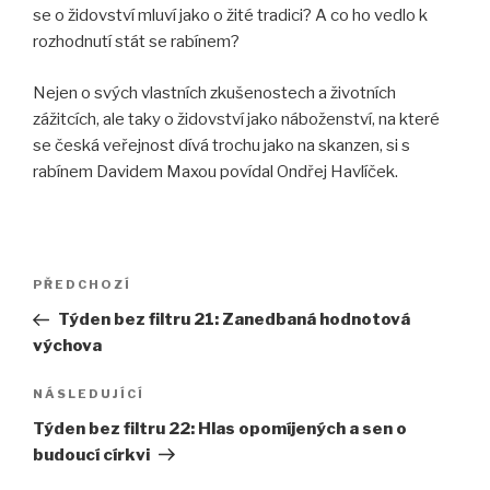
se o židovství mluví jako o žité tradici? A co ho vedlo k
rozhodnutí stát se rabínem?
Nejen o svých vlastních zkušenostech a životních
zážitcích, ale taky o židovství jako náboženství, na které
se česká veřejnost dívá trochu jako na skanzen, si s
rabínem Davidem Maxou povídal Ondřej Havlíček.
Navigace
Předchozí
PŘEDCHOZÍ
pro
příspěvek
Týden bez filtru 21: Zanedbaná hodnotová
příspěvek
výchova
Následující
NÁSLEDUJÍCÍ
příspěvek
Týden bez filtru 22: Hlas opomíjených a sen o
budoucí církvi