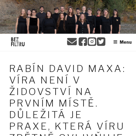
Přejít
BEZ FILTRU
k
obsahu
webu
Menu
RABÍN DAVID MAXA:
VÍRA NENÍ V
ŽIDOVSTVÍ NA
PRVNÍM MÍSTĚ.
DŮLEŽITÁ JE
PRAXE, KTERÁ VÍRU