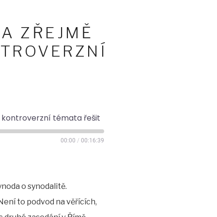
DA ZŘEJMĚ
NTROVERZNÍ
k kontroverzní témata řešit
00:00
/
00:16:39
noda o synodalitě.
Není to podvod na věřících,