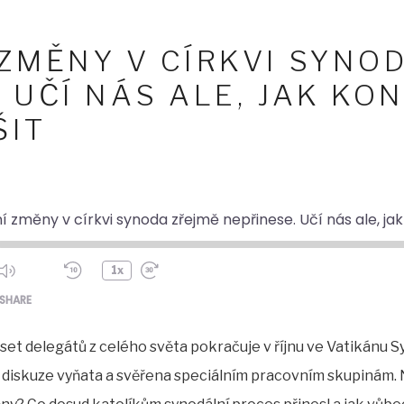
 ZMĚNY V CÍRKVI SYNO
 UČÍ NÁS ALE, JAK KO
ŠIT
í změny v církvi synoda zřejmě nepřinese. Učí nás ale, ja
1x
ode
SHARE
et delegátů z celého světa pokračuje v říjnu ve Vatikánu Sy
 z diskuze vyňata a svěřena speciálním pracovním skupinám. 