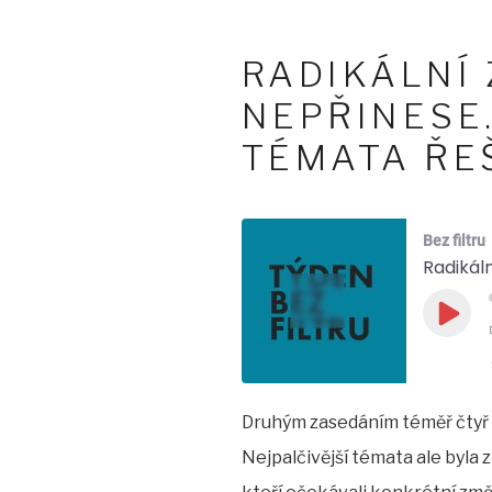
RADIKÁLNÍ
NEPŘINESE.
TÉMATA ŘE
Bez filtru
Radikáln
Play
Epis
Druhým zasedáním téměř čtyř s
SHARE
Nejpalčivější témata ale byla
LINK