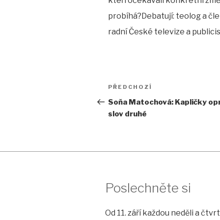
kteří očekávali konkrétní změ
EMBED
probíhá?Debatují: teolog a čl
radní České televize a publicist
Navigace
Předchozí
PŘEDCHOZÍ
pro
příspěvek
Soňa Matochová: Kapličky opr
slov druhé
příspěvek
Poslechněte si
Od 11. září každou neděli a čtv