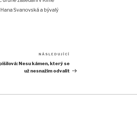
c druhé zasedání v Římě
a Hana Svanovská a bývalý
NÁSLEDUJÍCÍ
Následující
příspěvek
píšilová: Nesu kámen, který se
už nesnažím odvalit