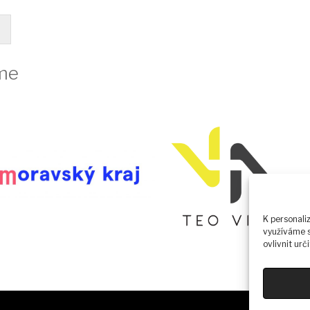
me
K personali
využíváme s
ovlivnit urč