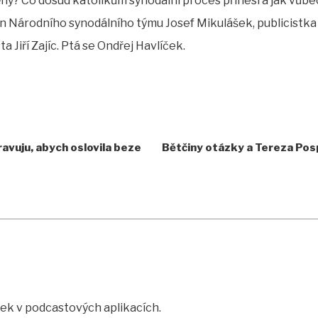
ny? Co dosud katolíkům synodální proces přinesl a jak vůbe
en Národního synodálního týmu Josef Mikulášek, publicistk
a Jiří Zajíc. Ptá se Ondřej Havlíček.
avuju, abych oslovila beze
Bětčiny otázky a Tereza Pos
rtek v podcastových aplikacích.