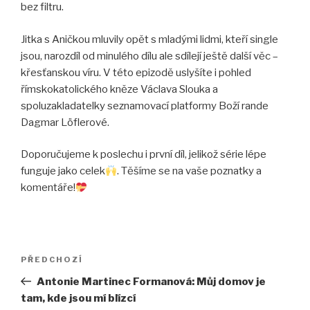
bez filtru.
Jitka s Aničkou mluvily opět s mladými lidmi, kteří single
jsou, narozdíl od minulého dílu ale sdílejí ještě další věc –
křesťanskou víru. V této epizodě uslyšíte i pohled
římskokatolického kněze Václava Slouka a
spoluzakladatelky seznamovací platformy Boží rande
Dagmar Löflerové.
Doporučujeme k poslechu i první díl, jelikož série lépe
funguje jako celek
⁣. Těšíme se na vaše poznatky a
komentáře!
Navigace
Předchozí
PŘEDCHOZÍ
pro
příspěvek
Antonie Martinec Formanová: Můj domov je
příspěvek
tam, kde jsou mí blízcí