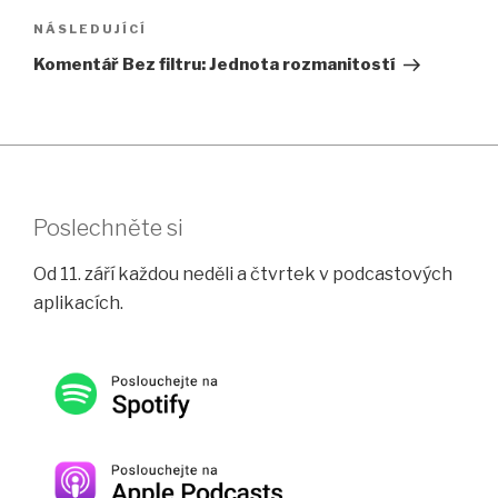
Následující
NÁSLEDUJÍCÍ
příspěvek
Komentář Bez filtru: Jednota rozmanitostí
Poslechněte si
Od 11. září každou neděli a čtvrtek v podcastových
aplikacích.