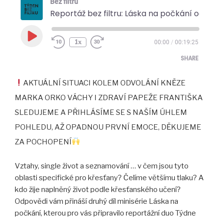
Bez filtru
Reportáž bez filtru: Láska na počkání očima křesťanství a církve
Play
1x
00:00
/
00:19:25
Episode
SHARE
⁣AKTUÁLNÍ SITUACI KOLEM ODVOLÁNÍ KNĚZE
SHARE
MARKA ORKO VÁCHY I ZDRAVÍ PAPEŽE FRANTIŠKA
LINK
SLEDUJEME A PŘIHLÁSÍME SE S NAŠÍM ÚHLEM
EMBED
POHLEDU, AŽ OPADNOU PRVNÍ EMOCE, DĚKUJEME
ZA POCHOPENÍ
Vztahy, single život a seznamování … v čem jsou tyto
oblasti specifické pro křesťany? Čelíme většímu tlaku? A
kdo žije naplněný život podle křesťanského učení?
Odpovědi vám přináší druhý díl minisérie Láska na
počkání, kterou pro vás připravilo reportážní duo Týdne