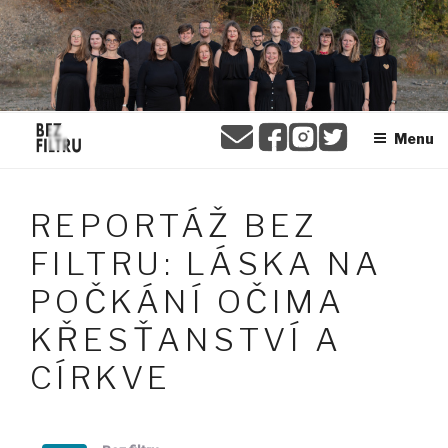
Přejít
BEZ FILTRU
k
obsahu
webu
Menu
REPORTÁŽ BEZ
FILTRU: LÁSKA NA
POČKÁNÍ OČIMA
KŘESŤANSTVÍ A
CÍRKVE