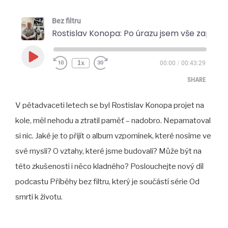
Bez filtru
Rostislav Konopa: Po úrazu jsem vše zapomněl, moje kotva v 
Play
1x
00:00
/
00:43:29
Episode
SHARE
V pětadvaceti letech se byl Rostislav Konopa projet na
SHARE
kole, měl nehodu a ztratil paměť – nadobro. Nepamatoval
LINK
si nic. Jaké je to přijít o album vzpomínek, které nosíme ve
EMBED
své mysli? O vztahy, které jsme budovali? Může být na
této zkušenosti i něco kladného? Poslouchejte nový díl
podcastu Příběhy bez filtru, který je součástí série Od
smrti k životu.