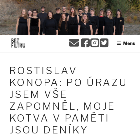
Přejít
BEZ FILTRU
k
obsahu
webu
Menu
ROSTISLAV
KONOPA: PO ÚRAZU
JSEM VŠE
ZAPOMNĚL, MOJE
KOTVA V PAMĚTI
JSOU DENÍKY