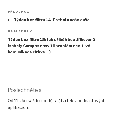
Navigace
Předchozí
PŘEDCHOZÍ
pro
příspěvek
Týden bez filtru 14: Fotbal a naše duše
příspěvek
Následující
NÁSLEDUJÍCÍ
příspěvek
Týden bez filtru 15: Jak příběh beatifikované
Isabely Campos nasvítil problém necitlivé
komunikace církve
Poslechněte si
Od 11. září každou neděli a čtvrtek v podcastových
aplikacích.