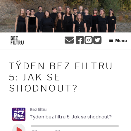
Přejít
BEZ FILTRU
k
obsahu
webu
Menu
TÝDEN BEZ FILTRU
5: JAK SE
SHODNOUT?
Bez filtru
Týden bez filtru 5: Jak se shodnout?