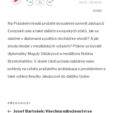
Play
1x
00:00
/
00:44:09
Episode
SHARE
Na Pražském hradě proběhl dvoudenní summit zástupců
SHARE
Evropské unie a také dalších evropských států. Jak se
LINK
vlastně v diplomacii a politice dochází ke shodě? A jak
EMBED
shodu hledat v mezilidských vztazích? Ptáme se bývalé
diplomatky Magdy Vášáryové a mediátora Robina
Brzobohatého. V druhé části pořadu nabízíme naše
pohledy na vztahy pražského arcibiskupa s prezidentem a
také výhled Anežky Jakubcové do dalšího týdne.
Navigace
Předchozí
PŘEDCHOZÍ
pro
příspěvek
Josef Bartošek: Všechna náboženství se