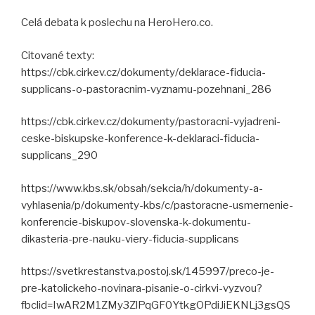
Celá debata k poslechu na HeroHero.co.
Citované texty:
https://cbk.cirkev.cz/dokumenty/deklarace-fiducia-
supplicans-o-pastoracnim-vyznamu-pozehnani_286
https://cbk.cirkev.cz/dokumenty/pastoracni-vyjadreni-
ceske-biskupske-konference-k-deklaraci-fiducia-
supplicans_290
https://www.kbs.sk/obsah/sekcia/h/dokumenty-a-
vyhlasenia/p/dokumenty-kbs/c/pastoracne-usmernenie-
konferencie-biskupov-slovenska-k-dokumentu-
dikasteria-pre-nauku-viery-fiducia-supplicans
https://svetkrestanstva.postoj.sk/145997/preco-je-
pre-katolickeho-novinara-pisanie-o-cirkvi-vyzvou?
fbclid=IwAR2M1ZMy3ZlPqGF0YtkgOPdiJiEKNLj3gsQS