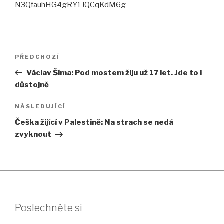
N3QfauhHG4gRY1JQCqKdM6g
Navigace
Předchozí
PŘEDCHOZÍ
pro
příspěvek
Václav Šíma: Pod mostem žiju už 17 let. Jde to i
příspěvek
důstojně
Následující
NÁSLEDUJÍCÍ
příspěvek
Češka žijící v Palestině: Na strach se nedá
zvyknout
Poslechněte si