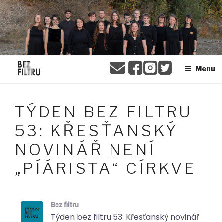
Přejít
BEZ FILTRU
k
obsahu
webu
Menu
TÝDEN BEZ FILTRU
53: KŘESŤANSKÝ
NOVINÁŘ NENÍ
„PÍÁRISTA“ CÍRKVE
Bez filtru
Týden bez filtru 53: Křesťanský novinář není "pí