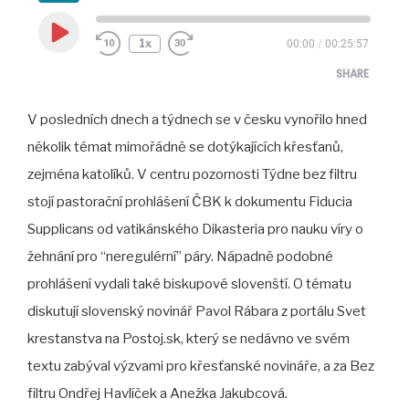
Play
1x
00:00
/
00:25:57
Episode
SHARE
V posledních dnech a týdnech se v česku vynořilo hned
SHARE
několik témat mimořádně se dotýkajících křesťanů,
LINK
zejména katolíků. V centru pozornosti Týdne bez filtru
EMBED
stojí pastorační prohlášení ČBK k dokumentu Fiducia
Supplicans od vatikánského Dikasteria pro nauku víry o
žehnání pro “neregulérní” páry. Nápadně podobné
prohlášení vydali také biskupové slovenští. O tématu
diskutují slovenský novinář Pavol Rábara z portálu Svet
krestanstva na Postoj.sk, který se nedávno ve svém
textu zabýval výzvami pro křesťanské novináře, a za Bez
filtru Ondřej Havlíček a Anežka Jakubcová.