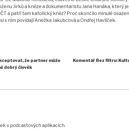
ženu Jirků a kněze a dokumentaristu Jana Hanáka, který je 
ČT a patří tam katolický kněz? Proč skončilo minulé osazen
 si s ním povídají Anežka Jakubcová a Ondřej Havlíček.
akceptovat, že partner může
Komentář Bez filtru: Kult
jně dobrý člověk
rtek v podcastových aplikacích.