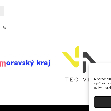
me
K personali
využíváme s
ovlivnit urč