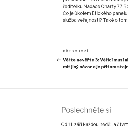
ředitelku Nadace Charty 77 Bo
Co je úkolem Etického panelu 
služba veřejnosti? Také o tom
Navigace
Předchozí
PŘEDCHOZÍ
pro
příspěvek
Věřte nevěřte 3: Věřící musí 
mít jiný názor a je přitom ste
příspěvek
Poslechněte si
Od 11. září každou neděli a čtv