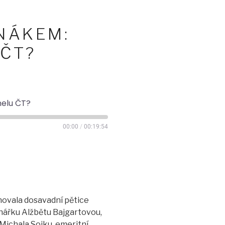
ANÁKEM:
 ČT?
nelu ČT?
00:00
/
00:19:54
gnovala dosavadní pětice
nářku Alžbětu Bajgartovou,
ichala Sojku, emeritní