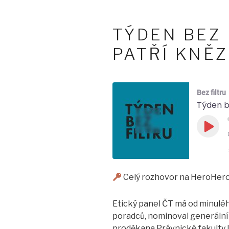
TÝDEN BEZ 
PATŘÍ KNĚZ
Bez filtru
Týden b
Play
Epis
Celý rozhovor na HeroHero.
SHARE
LINK
Etický panel ČT má od minuléh
poradců, nominoval generální 
EMBED
proděkana Právnické fakulty