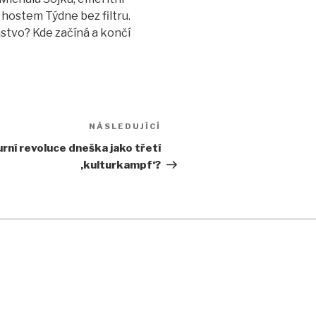
hostem Týdne bez filtru.
stvo? Kde začíná a končí
NÁSLEDUJÍCÍ
Následující
příspěvek
urní revoluce dneška jako třetí
‚kulturkampf‘?