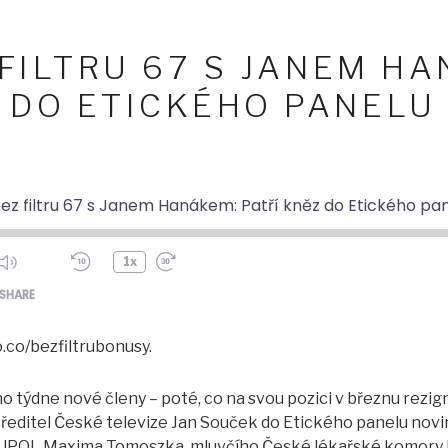
FILTRU 67 S JANEM H
 DO ETICKÉHO PANELU
ez filtru 67 s Janem Hanákem: Patří kněz do Etického pa
1x
ode
SHARE
co/bezfiltrubonusy.
o týdne nové členy – poté, co na svou pozici v březnu rezi
ředitel České televize Jan Souček do Etického panelu novi
 UPOL Maxima Tomoszka, mluvčího České lékařské komory M