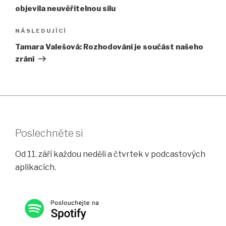
příspěvek
objevila neuvěřitelnou sílu
Následující
NÁSLEDUJÍCÍ
příspěvek
Tamara Valešová: Rozhodování je součást našeho
zrání
Poslechněte si
Od 11. září každou neděli a čtvrtek v podcastových
aplikacích.