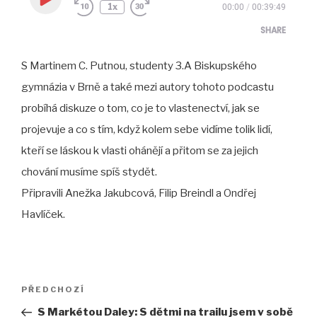
Play
1x
00:00
/
00:39:49
Episode
SHARE
S Martinem C. Putnou, studenty 3.A Biskupského
SHARE
gymnázia v Brně a také mezi autory tohoto podcastu
LINK
probíhá diskuze o tom, co je to vlastenectví, jak se
EMBED
projevuje a co s tím, když kolem sebe vidíme tolik lidí,
kteří se láskou k vlasti ohánějí a přitom se za jejich
chování musíme spíš stydět.
Připravili Anežka Jakubcová, Filip Breindl a Ondřej
Havlíček.
Navigace
Předchozí
PŘEDCHOZÍ
pro
příspěvek
S Markétou Daley: S dětmi na trailu jsem v sobě