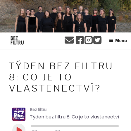
Přejít
BEZ FILTRU
k
obsahu
webu
Menu
TÝDEN BEZ FILTRU
8: CO JE TO
VLASTENECTVÍ?
Bez filtru
Týden bez filtru 8: Co je to vlastenectví?