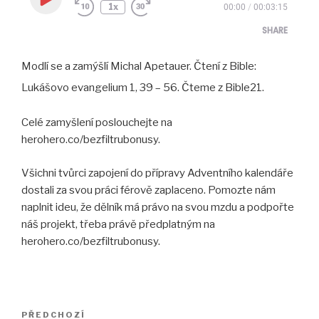
Play
1x
00:00
/
00:03:15
Episode
SHARE
Modlí se a zamýšlí Michal Apetauer. Čtení z Bible:
SHARE
Lukášovo evangelium 1, 39 – 56. Čteme z Bible21.
LINK
Celé zamyšlení poslouchejte na
EMBED
herohero.co/bezfiltrubonusy.
Všichni tvůrci zapojení do přípravy Adventního kalendáře
dostali za svou práci férově zaplaceno. Pomozte nám
naplnit ideu, že dělník má právo na svou mzdu a podpořte
náš projekt, třeba právě předplatným na
herohero.co/bezfiltrubonusy.
Navigace
Předchozí
PŘEDCHOZÍ