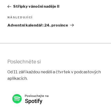
pro
příspěvek
Střípky vánoční naděje II
příspěvek
Následující
NÁSLEDUJÍCÍ
příspěvek
Adventní kalendář: 24. prosince
Poslechněte si
Od 11. září každou neděli a čtvrtek v podcastových
aplikacích.