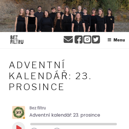
Přejít
BEZ FILTRU
k
obsahu
webu
Menu
ADVENTNÍ
KALENDÁŘ: 23.
PROSINCE
Bez filtru
Adventní kalendář: 23. prosince