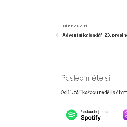
Navigace
Předchozí
PŘEDCHOZÍ
pro
příspěvek
Adventní kalendář: 23. prosin
příspěvek
Poslechněte si
Od 11. září každou neděli a čtv