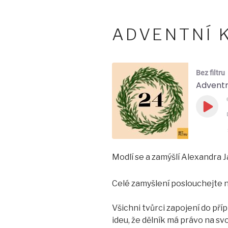
ADVENTNÍ 
Bez filtru
Adventn
Play
Epis
Modlí se a zamýšlí Alexandra J
SHARE
LINK
Celé zamyšlení poslouchejte 
EMBED
Všichni tvůrci zapojení do př
ideu, že dělník má právo na s