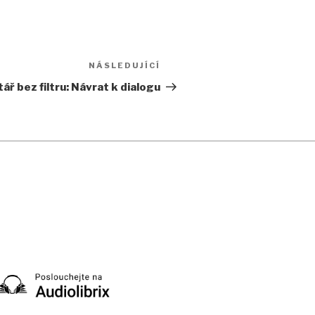
NÁSLEDUJÍCÍ
Následující
příspěvek
ř bez filtru: Návrat k dialogu