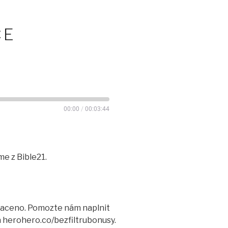
CE
00:00
/
00:03:44
me z Bible21.
aplaceno. Pomozte nám naplnit
a herohero.co/bezfiltrubonusy.