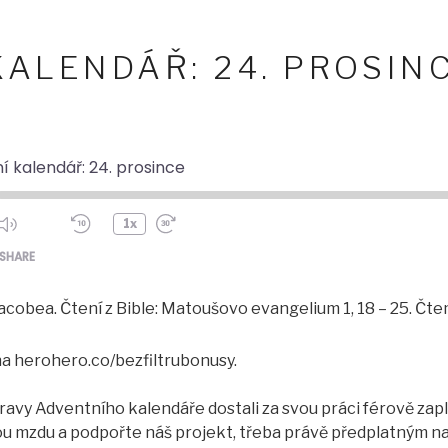
KALENDÁŘ: 24. PROSIN
í kalendář: 24. prosince
1x
ode
SHARE
acobea. Čtení z Bible: Matoušovo evangelium 1, 18 – 25. Čte
na herohero.co/bezfiltrubonusy.
ípravy Adventního kalendáře dostali za svou práci férově z
vou mzdu a podpořte náš projekt, třeba právě předplatným n