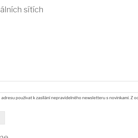
álních sítích
u adresu používat k zasílání nepravidelného newsletteru s novinkami. Z o
me